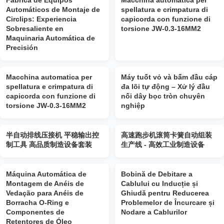
Fábrica de Equipos
Macchina automatica per
Automáticos de Montaje de
spellatura e crimpatura di
Circlips: Experiencia
capicorda con funzione di
Sobresaliente en
torsione JW-0.3-16MM2
Maquinaria Automática de
Precisión
Macchina automatica per
Máy tuốt vỏ và bấm đầu cáp
spellatura e crimpatura di
đa lõi tự động – Xử lý đầu
capicorda con funzione di
nối dây bọc tròn chuyên
torsione JW-0.3-16MM2
nghiệp
半自动排线压接机 平稳输出控
高速跑步机滚筒卡簧自动组装
制工具 高品质制造设备套装
生产线 - 高效工业制造设备
Máquina Automática de
Bobină de Debitare a
Montagem de Anéis de
Cablului cu Inducție și
Vedação para Anéis de
Ghiudă pentru Reducerea
Borracha O-Ring e
Problemelor de Încurcare și
Componentes de
Nodare a Cablurilor
Retentores de Óleo