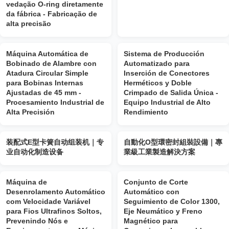
vedação O-ring diretamente
da fábrica - Fabricação de
alta precisão
Máquina Automática de
Sistema de Producción
Bobinado de Alambre con
Automatizado para
Atadura Circular Simple
Inserción de Conectores
para Bobinas Internas
Herméticos y Doble
Ajustadas de 45 mm -
Crimpado de Salida Única -
Procesamiento Industrial de
Equipo Industrial de Alto
Alta Precisión
Rendimiento
装配式E型卡簧自动组装机｜专
自動化O型環密封組裝設備｜專
业自动化制造设备
業級工業製造解決方案
Máquina de
Conjunto de Corte
Desenrolamento Automático
Automático con
com Velocidade Variável
Seguimiento de Color 1300,
para Fios Ultrafinos Soltos,
Eje Neumático y Freno
Prevenindo Nós e
Magnético para