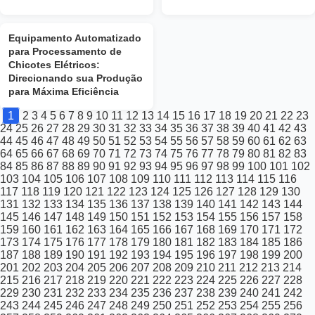
Equipamento Automatizado
para Processamento de
Chicotes Elétricos:
Direcionando sua Produção
para Máxima Eficiência
1
2
3
4
5
6
7
8
9
10
11
12
13
14
15
16
17
18
19
20
21
22
23
24
25
26
27
28
29
30
31
32
33
34
35
36
37
38
39
40
41
42
43
44
45
46
47
48
49
50
51
52
53
54
55
56
57
58
59
60
61
62
63
64
65
66
67
68
69
70
71
72
73
74
75
76
77
78
79
80
81
82
83
84
85
86
87
88
89
90
91
92
93
94
95
96
97
98
99
100
101
102
103
104
105
106
107
108
109
110
111
112
113
114
115
116
117
118
119
120
121
122
123
124
125
126
127
128
129
130
131
132
133
134
135
136
137
138
139
140
141
142
143
144
145
146
147
148
149
150
151
152
153
154
155
156
157
158
159
160
161
162
163
164
165
166
167
168
169
170
171
172
173
174
175
176
177
178
179
180
181
182
183
184
185
186
187
188
189
190
191
192
193
194
195
196
197
198
199
200
201
202
203
204
205
206
207
208
209
210
211
212
213
214
215
216
217
218
219
220
221
222
223
224
225
226
227
228
229
230
231
232
233
234
235
236
237
238
239
240
241
242
243
244
245
246
247
248
249
250
251
252
253
254
255
256