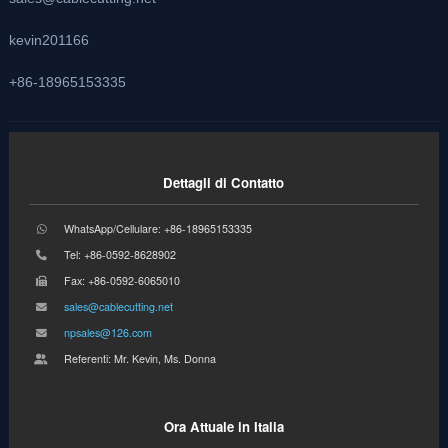
kevin201166
+86-18965153335
Dettagli di Contatto
WhatsApp/Cellulare: +86-18965153335
Tel: +86-0592-8628902
Fax: +86-0592-6065010
sales@cablecutting.net
npsales@126.com
Referenti: Mr. Kevin, Ms. Donna
Ora Attuale in Italia