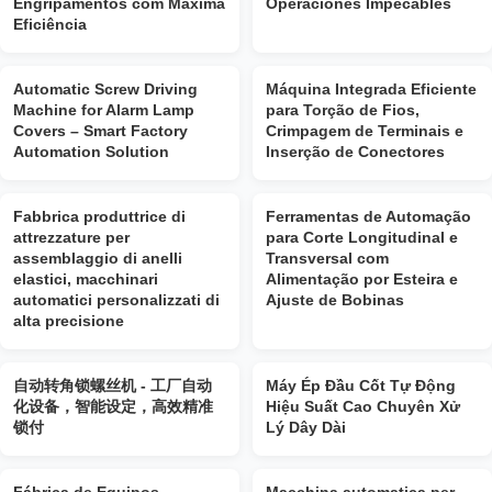
Engripamentos com Máxima
Operaciones Impecables
Eficiência
Automatic Screw Driving
Máquina Integrada Eficiente
Machine for Alarm Lamp
para Torção de Fios,
Covers – Smart Factory
Crimpagem de Terminais e
Automation Solution
Inserção de Conectores
Fabbrica produttrice di
Ferramentas de Automação
attrezzature per
para Corte Longitudinal e
assemblaggio di anelli
Transversal com
elastici, macchinari
Alimentação por Esteira e
automatici personalizzati di
Ajuste de Bobinas
alta precisione
自动转角锁螺丝机 - 工厂自动
Máy Ép Đầu Cốt Tự Động
化设备，智能设定，高效精准
Hiệu Suất Cao Chuyên Xử
锁付
Lý Dây Dài