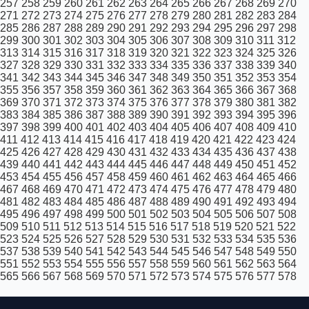
257
258
259
260
261
262
263
264
265
266
267
268
269
270
271
272
273
274
275
276
277
278
279
280
281
282
283
284
285
286
287
288
289
290
291
292
293
294
295
296
297
298
299
300
301
302
303
304
305
306
307
308
309
310
311
312
313
314
315
316
317
318
319
320
321
322
323
324
325
326
327
328
329
330
331
332
333
334
335
336
337
338
339
340
341
342
343
344
345
346
347
348
349
350
351
352
353
354
355
356
357
358
359
360
361
362
363
364
365
366
367
368
369
370
371
372
373
374
375
376
377
378
379
380
381
382
383
384
385
386
387
388
389
390
391
392
393
394
395
396
397
398
399
400
401
402
403
404
405
406
407
408
409
410
411
412
413
414
415
416
417
418
419
420
421
422
423
424
425
426
427
428
429
430
431
432
433
434
435
436
437
438
439
440
441
442
443
444
445
446
447
448
449
450
451
452
453
454
455
456
457
458
459
460
461
462
463
464
465
466
467
468
469
470
471
472
473
474
475
476
477
478
479
480
481
482
483
484
485
486
487
488
489
490
491
492
493
494
495
496
497
498
499
500
501
502
503
504
505
506
507
508
509
510
511
512
513
514
515
516
517
518
519
520
521
522
523
524
525
526
527
528
529
530
531
532
533
534
535
536
537
538
539
540
541
542
543
544
545
546
547
548
549
550
551
552
553
554
555
556
557
558
559
560
561
562
563
564
565
566
567
568
569
570
571
572
573
574
575
576
577
578