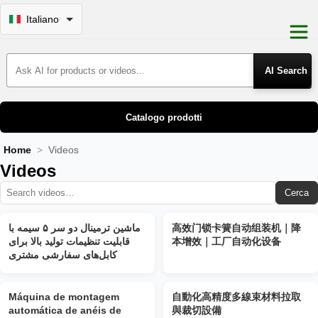
Italiano
Search Products
Catalogo prodotti
Home
Videos
Videos
Cerca
ماشین ترمینال دو سر ۵ سیمه با
高效门锁卡簧自动组装机｜降
قابلیت تنظیمات تولید بالا برای
本增效｜工厂自动化设备
کابل‌های سفارشی مشتری
Máquina de montagem
自動化高精度多線束材料拉取
automática de anéis de
與裁切設備